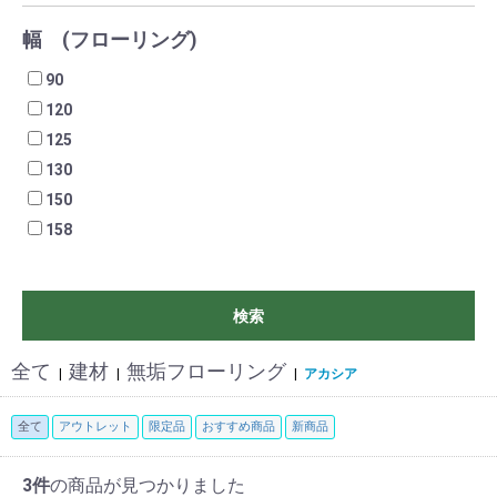
幅 (フローリング)
90
120
125
130
150
158
検索
全て
建材
無垢フローリング
|
|
|
アカシア
全て
アウトレット
限定品
おすすめ商品
新商品
3件
の商品が見つかりました