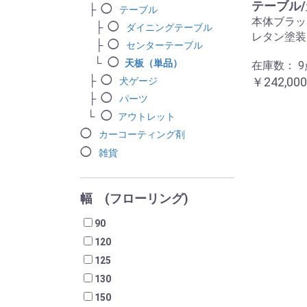
テーブル/
テーブル
本体ブラッ
ダイニングテーブル
レタン塗装 / 
センターテーブル
天板（単品）
在庫数：
9
￥242,00
犬ゲージ
パーツ
アウトレット
カーコーティング剤
雑貨
幅 (フローリング)
90
120
125
130
150