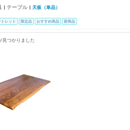
具
テーブル
|
|
天板（単品）
ウトレット
限定品
おすすめ商品
新商品
が見つかりました