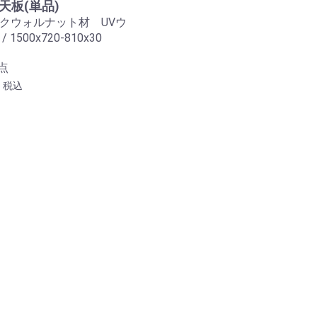
天板(単品)
クウォルナット材 UVウ
1500x720-810x30
点
0