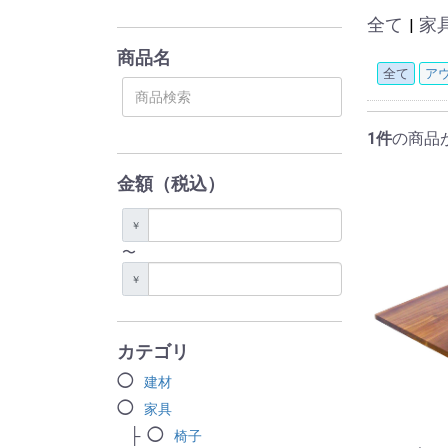
全て
家
|
商品名
全て
ア
1件
の商品
金額（税込）
￥
〜
￥
カテゴリ
建材
家具
椅子