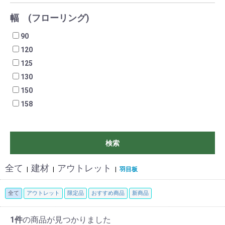
幅 (フローリング)
90
120
125
130
150
158
検索
全て
建材
アウトレット
|
|
|
羽目板
全て
アウトレット
限定品
おすすめ商品
新商品
1件
の商品が見つかりました