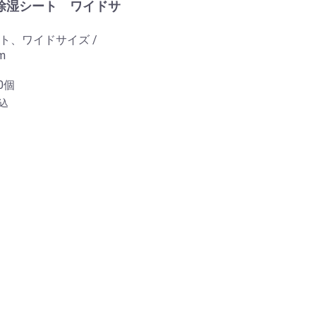
除湿シート ワイドサ
ト、ワイドサイズ /
m
0個