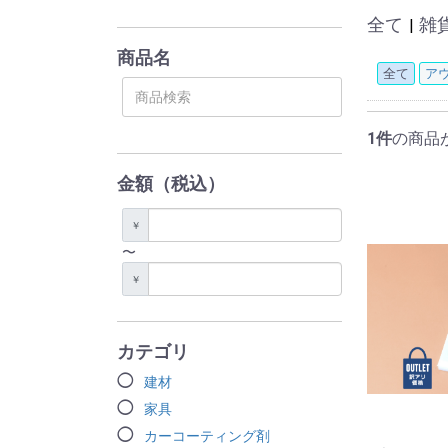
全て
雑
|
商品名
全て
ア
1件
の商品
金額（税込）
￥
〜
￥
カテゴリ
建材
家具
カーコーティング剤