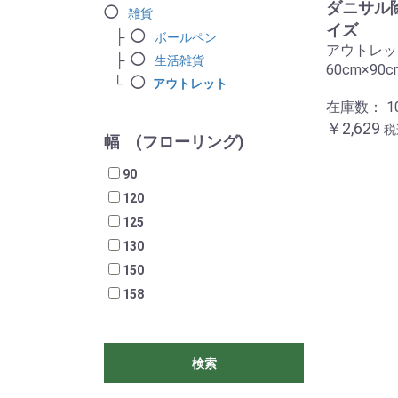
ダニサル
雑貨
イズ
ボールペン
アウトレッ
生活雑貨
60cm×90c
アウトレット
在庫数：
1
￥2,629
幅 (フローリング)
90
120
125
130
150
158
検索